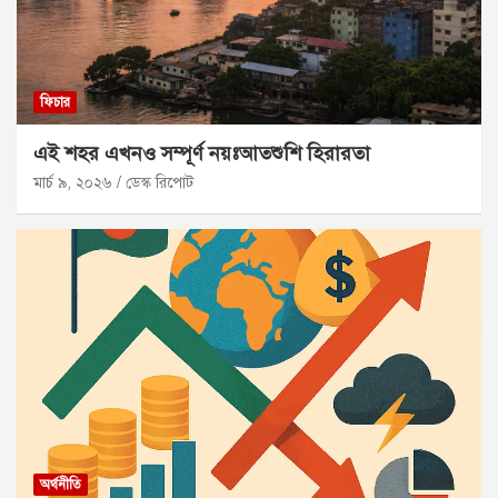
ফিচার
এই শহর এখনও সম্পূর্ণ নয়ঃআতশুশি হিরারতা
মার্চ ৯, ২০২৬
ডেস্ক রিপোট
অর্থনীতি