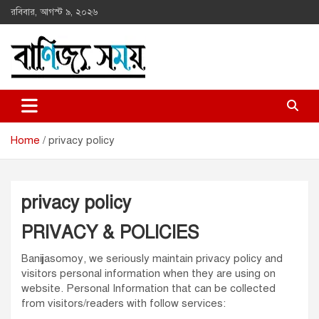
Skip
রবিবার, আগস্ট ৯, ২০২৬
to
content
বানিজ্য সময়
তথ্য যখন সম্পদ
Home
privacy policy
privacy policy
PRIVACY & POLICIES
Banijjasomoy, we seriously maintain privacy policy and
visitors personal information when they are using on
website. Personal Information that can be collected
from visitors/readers with follow services: