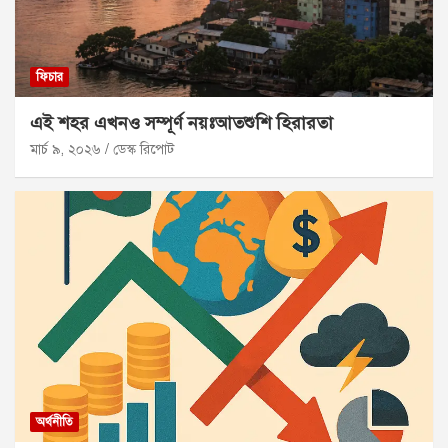
ফিচার
এই শহর এখনও সম্পূর্ণ নয়ঃআতশুশি হিরারতা
মার্চ ৯, ২০২৬
ডেস্ক রিপোট
অর্থনীতি