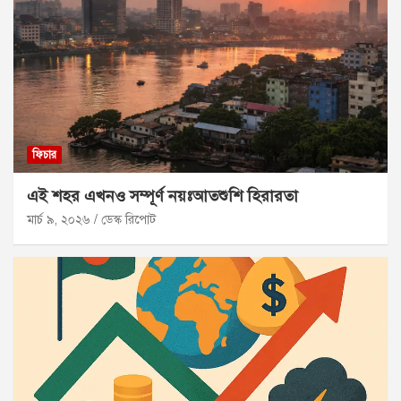
ফিচার
এই শহর এখনও সম্পূর্ণ নয়ঃআতশুশি হিরারতা
মার্চ ৯, ২০২৬
ডেস্ক রিপোট