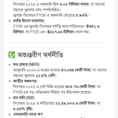
ডিসেম্বর ২০২৫ এ আমদানি ছিল
৬.০৮ বিলিয়ন ডলার
, যা আগের
বছরের তুলনায় প্রায় অপরিবর্তিত।
জুলাই–ডিসেম্বর FY26 এ আমদানি বেড়েছে
৪.৯৬%
।
চলতি হিসাব ভারসাম্য
:
FY26 এর জুলাই–ডিসেম্বর ঘাটতি কমে দাঁড়িয়েছে
-$৩৪২.৬
মিলিয়ন
, যা FY25 এর
-$৫১৭.৯৬ মিলিয়ন
থেকে কম।
অভ্যন্তরীণ অর্থনীতি
কর রাজস্ব (NBR)
:
জানুয়ারি ২০২৬ এ সংগ্রহ হয়েছে
৩৭,০৩৩ কোটি টাকা
, যা আগের
বছরের তুলনায়
১২.৯% বেশি
।
জাতীয় সঞ্চয়পত্র
:
ডিসেম্বর ২০২৫ এ নেট বিক্রি হয়েছে
৩৮৪.৭৬ কোটি টাকা
, যা
FY25 এর বড় নেতিবাচক বিক্রির পর ইতিবাচক হয়েছে।
ব্রড মানি (M2)
:
ডিসেম্বর ২০২৫ এ দাঁড়িয়েছে
২২,৪৯,৮৮৫.৬ কোটি টাকা
, যা
৯.৫৫% বৃদ্ধি
।
বেসরকারি খাতে ঋণ
: