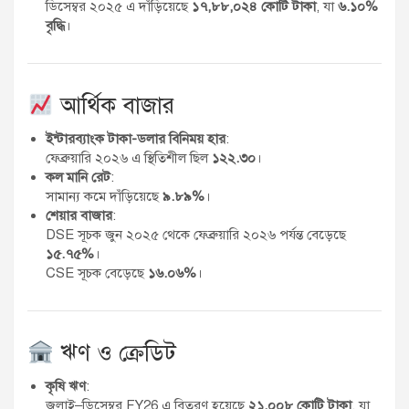
ডিসেম্বর ২০২৫ এ দাঁড়িয়েছে
১৭,৮৮,০২৪ কোটি টাকা
, যা
৬.১০%
বৃদ্ধি
।
আর্থিক বাজার
ইন্টারব্যাংক টাকা-ডলার বিনিময় হার
:
ফেব্রুয়ারি ২০২৬ এ স্থিতিশীল ছিল
১২২.৩০
।
কল মানি রেট
:
সামান্য কমে দাঁড়িয়েছে
৯.৮৯%
।
শেয়ার বাজার
:
DSE সূচক জুন ২০২৫ থেকে ফেব্রুয়ারি ২০২৬ পর্যন্ত বেড়েছে
১৫.৭৫%
।
CSE সূচক বেড়েছে
১৬.০৬%
।
ঋণ ও ক্রেডিট
কৃষি ঋণ
:
জুলাই–ডিসেম্বর FY26 এ বিতরণ হয়েছে
২১,০০৮ কোটি টাকা
, যা