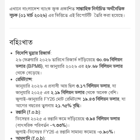
এখানে বাংলাদেশ ব্যাংক ক্তৃক প্রকাশিত
সাপ্তাহিক নির্বাচিত অর্থনৈতিক
সূচক (০১ মার্চ ২০২৬)
এর ভিত্তিতে এই রিপোর্টটি তৈরি করা হয়েছে।
বহিঃখাত
বিদেশি মুদ্রার রিজার্ভ
:
২৬ ফেব্রুয়ারি ২০২৬ তারিখে রিজার্ভ দাঁড়িয়েছে
৩০.৩৬ বিলিয়ন
ডলার (BPM6)
, যা জানুয়ারি ২০২৬ এর
২৮.৬৮ বিলিয়ন ডলার
থেকে বেড়েছে।
রেমিট্যান্স
:
জানুয়ারি ২০২৬ এ প্রবাসী আয় ছিল
৩.১৭ বিলিয়ন ডলার
, যা
জানুয়ারি ২০২৫ এর
২.১৯ বিলিয়ন ডলার
থেকে অনেক বেশি।
জুলাই–জানুয়ারি FY26 মোট রেমিট্যান্স
১৯.৪৩ বিলিয়ন ডলার
, যা
আগের বছরের তুলনায়
২১.৭৫% বৃদ্ধি
।
রপ্তানি (f.o.b)
:
ডিসেম্বর ২০২৫ এ রপ্তানি কমে দাঁড়িয়েছে
৩.৯৪ বিলিয়ন ডলার
(বাৎসরিক পরিবর্তন
-৭.৩৩%
)।
জুলাই–ডিসেম্বর FY26 এ রপ্তানি সামান্য কমেছে
-০.৯০%
।
আমদানি (f.o.b)
: