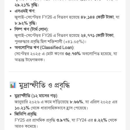
২৯.২১% বৃদ্ধি
।
এসএমই ঋণ
:
জুলাই–সেপ্টেম্বর FY26 এ বিতরণ হয়েছে
৪৮,১৪৪ কোটি টাকা
, যা
৮.৯২% বৃদ্ধি
।
শিল্প ঋণ (টার্ম লোন)
:
জুলাই–সেপ্টেম্বর FY26 এ বিতরণ হয়েছে
২৪,৭৭১ কোটি টাকা
,
পুনরুদ্ধার প্রবৃদ্ধি ছিল শক্তিশালী (+৪১.০৫%)।
অবলোপিত ঋণ (Classified Loan)
:
সেপ্টেম্বর ২০২৫ এ মোট ঋণের
৩৫.৭৩%
অবলোপিত হয়েছে, যা
অত্যন্ত উদ্বেগজনক।
মুদ্রাস্ফীতি ও প্রবৃদ্ধি
মুদ্রাস্ফীতি (১২ মাসের গড়)
:
জানুয়ারি ২০২৬ এ কমে দাঁড়িয়েছে
৮.৬৬%
, যা এপ্রিল ২০২৫ এর
১০.২১%
থেকে ধারাবাহিকভাবে হ্রাস পেয়েছে।
জিডিপি প্রবৃদ্ধি
:
FY25 এর প্রাথমিক প্রবৃদ্ধি
৩.৯৭%
, যা FY24 এর
৪.২২%
থেকে
আরও কমেছে।